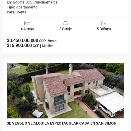
En:
Bogotá D.C., Cundinamarca
Tipo:
Apartamento
Para:
Venta
4 Alcoba
3 Garaje
5 Baño(s)
$3.450.000.000
COP | Venta
$16.900.000
COP | Alquiler
SE VENDE O SE ALQUILA ESPECTACULAR CASA EN SAN SIMON