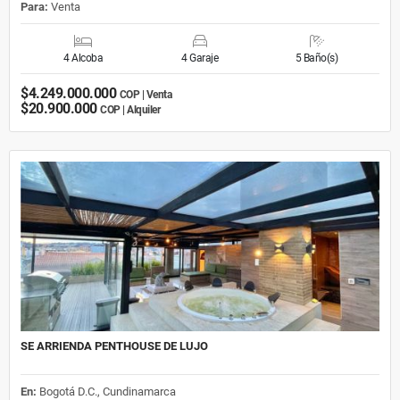
Para:
Venta
4 Alcoba
4 Garaje
5 Baño(s)
$4.249.000.000
COP | Venta
$20.900.000
COP | Alquiler
SE ARRIENDA PENTHOUSE DE LUJO
En:
Bogotá D.C., Cundinamarca