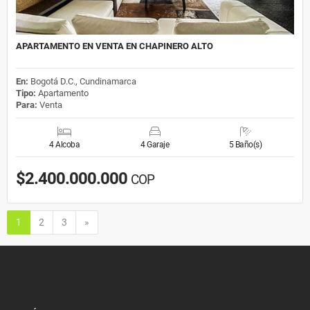
APARTAMENTO EN VENTA EN CHAPINERO ALTO
En:
Bogotá D.C., Cundinamarca
Tipo:
Apartamento
Para:
Venta
4 Alcoba
4 Garaje
5 Baño(s)
$2.400.000.000
COP
Siguiente
1
2
3
»