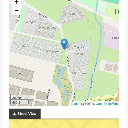
+
−
200 m
500 ft
Leaflet
| Wasi - ©
OpenStreetMap
Street View