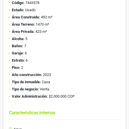
Código:
7443578
Estado:
Usado
Área Construida:
492 m²
Área Terreno:
1470 m²
Área Privada:
423 m²
Alcoba:
5
Baños:
7
Garaje:
6
Estrato:
6
Piso:
2
Año construcción:
2023
Tipo de inmueble:
Casa
Tipo de negocio:
Venta
Valor Administración:
$2.000.000 COP
Características internas