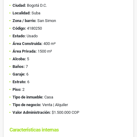
Ciudad:
Bogotá D.C.
Localidad:
Suba
Zona / barrio:
San Simon
Código:
4180250
Estado:
Usado
Área Construida:
400 m²
Área Privada:
1500 m²
Alcoba:
5
Baños:
7
Garaje:
6
Estrato:
6
Piso:
2
Tipo de inmueble:
Casa
Tipo de negocio:
Venta | Alquiler
Valor Administración:
$1.500.000 COP
Características internas