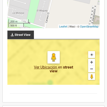
200 m
500 ft
Leaflet
| Wasi - ©
OpenStreetMap
Street View
Ver Ubicación
en
street
view