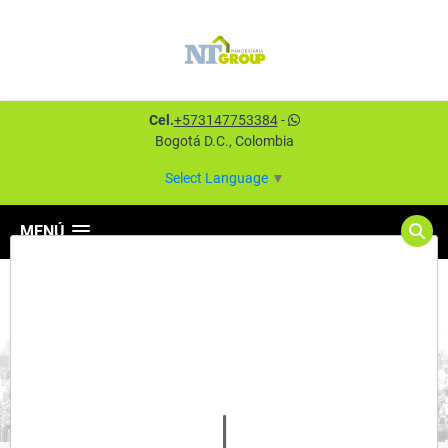
Cel.
+573147753384
-
Bogotá D.C., Colombia
Select Language
▼
MENÚ
Detalles del inmueble