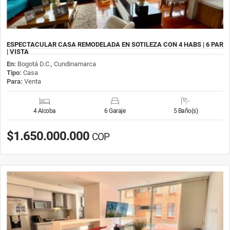
ESPECTACULAR CASA REMODELADA EN SOTILEZA CON 4 HABS | 6 PAR
| VISTA
En:
Bogotá D.C., Cundinamarca
Tipo:
Casa
Para:
Venta
4 Alcoba
6 Garaje
5 Baño(s)
$1.650.000.000
COP