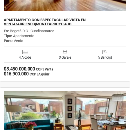
APARTAMENTO CON ESPECTACULAR VISTA EN
VENTA/ARRIENDO|MONTEARROYO|4HB|
En:
Bogotá D.C., Cundinamarca
Tipo:
Apartamento
Para:
Venta
4 Alcoba
3 Garaje
5 Baño(s)
$3.450.000.000
COP | Venta
$16.900.000
COP | Alquiler