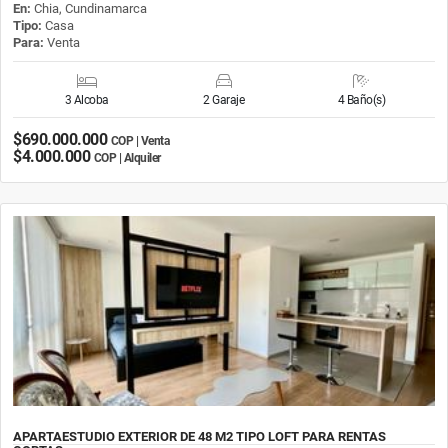
En:
Chia, Cundinamarca
Tipo:
Casa
Para:
Venta
3 Alcoba
2 Garaje
4 Baño(s)
$690.000.000
COP | Venta
$4.000.000
COP | Alquiler
APARTAESTUDIO EXTERIOR DE 48 M2 TIPO LOFT PARA RENTAS