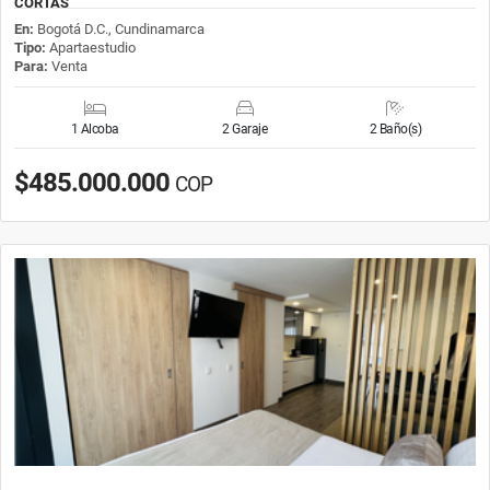
CORTAS
En:
Bogotá D.C., Cundinamarca
Tipo:
Apartaestudio
Para:
Venta
1 Alcoba
2 Garaje
2 Baño(s)
$485.000.000
COP