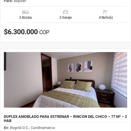
Para:
Alquiler
3 Alcoba
3 Garaje
4 Baño(s)
$6.300.000
COP
DÚPLEX AMOBLADO PARA ESTRENAR – RINCÓN DEL CHICÓ – 77 M² – 2
HAB
En:
Bogotá D.C., Cundinamarca