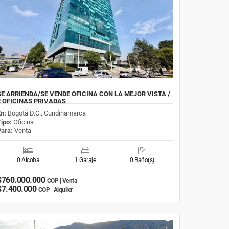
SE ARRIENDA/SE VENDE OFICINA CON LA MEJOR VISTA /
2 OFICINAS PRIVADAS
En:
Bogotá D.C., Cundinamarca
Tipo:
Oficina
Para:
Venta
0 Alcoba
1 Garaje
0 Baño(s)
$760.000.000
COP | Venta
$7.400.000
COP | Alquiler