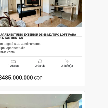
APARTAESTUDIO EXTERIOR DE 48 M2 TIPO LOFT PARA
RENTAS CORTAS
En:
Bogotá D.C., Cundinamarca
Tipo:
Apartaestudio
Para:
Venta
1 Alcoba
2 Garaje
2 Baño(s)
$485.000.000
COP