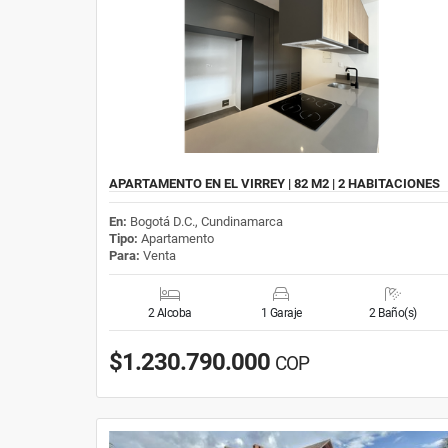
APARTAMENTO EN EL VIRREY | 82 M2 | 2 HABITACIONES
En:
Bogotá D.C., Cundinamarca
Tipo:
Apartamento
Para:
Venta
2 Alcoba
1 Garaje
2 Baño(s)
$1.230.790.000
COP