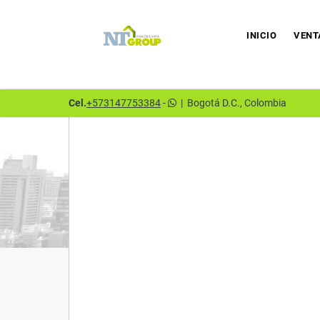
INICIO
VENT
Cel.
+573147753384
-
|
Bogotá D.C., Colombia
Detalles del inmueble