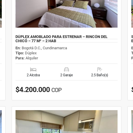
DÚPLEX AMOBLADO PARA ESTRENAR – RINCÓN DEL
CHICÓ – 77 M² – 2 HAB
En:
Bogotá D.C., Cundinamarca
Tipo:
Dúplex
Para:
Alquiler
2 Alcoba
2 Garaje
2.5 Baño(s)
$4.200.000
COP