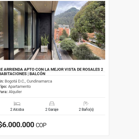
SE ARRIENDA APTO CON LA MEJOR VISTA DE ROSALES 2
HABITACIONES | BALCÓN
En:
Bogotá D.C., Cundinamarca
Tipo:
Apartamento
Para:
Alquiler
2 Alcoba
2 Garaje
2 Baño(s)
$6.000.000
COP