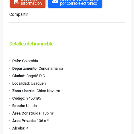
información
por correo electrónico
Compartir
Detalles del inmueble
País:
Colombia
Departamento:
Cundinamarca
Ciudad:
Bogotá D.C.
Localidad:
Usaquén
Zona / barrio:
Chico Navarra
Código:
9450495
Estado:
Usado
Área Construida:
136 m²
Área Privada:
136 m²
Alcoba:
4