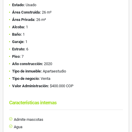
Estado:
Usado
Área Construida:
26 m²
Área Privada:
26 m²
Alcoba:
1
Baño:
1
Garaje:
1
Estrato:
6
Piso:
7
Año construcción:
2020
Tipo de inmueble:
Apartaestudio
Tipo de negocio:
Venta
Valor Administración:
$400.000 COP
Características internas
Admite mascotas
Agua